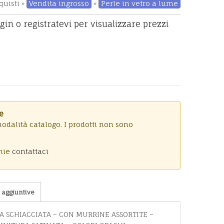
quisti »
Vendita ingrosso
»
Perle in vetro a lume
ogin o registratevi per visualizzare prezzi
e
modalità catalogo. I prodotti non sono
onie
contattaci
 aggiuntive
A SCHIACCIATA – CON MURRINE ASSORTITE –