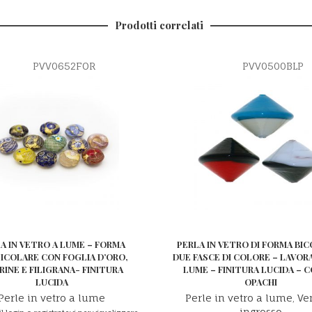
Prodotti correlati
PVV0652FOR
PVV0500BLP
A IN VETRO A LUME – FORMA
PERLA IN VETRO DI FORMA BIC
ICOLARE CON FOGLIA D’ORO,
DUE FASCE DI COLORE – LAVOR
INE E FILIGRANA- FINITURA
LUME – FINITURA LUCIDA – 
LUCIDA
OPACHI
Perle in vetro a lume
Perle in vetro a lume
,
Ve
ingrosso