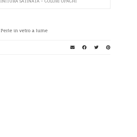
INITURA SATINATA – COLORI OPACHI
,
Perle in vetro a lume