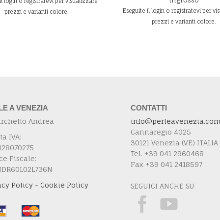
il login o registratevi per visualizzare
Eseguite il login o registratevi per vi
prezzi e varianti colore.
prezzi e varianti colore.
LE A VENEZIA
CONTATTI
urchetto Andrea
info@perleavenezia.co
Cannaregio 4025
ta IVA:
30121 Venezia (VE) ITALIA
128070275
Tel. +39 041 2960468
ce Fiscale:
Fax +39 041 2418597
NDR60L02L736N
acy Policy
-
Cookie Policy
SEGUICI ANCHE SU