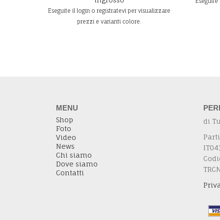
Eseguite 
Eseguite il login o registratevi per visualizzare
prezzi e varianti colore.
MENU
PER
Shop
di T
Foto
Parti
Video
News
IT04
Chi siamo
Codi
Dove siamo
TRC
Contatti
Priv