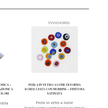
PVV0041MRS
ONICA –
PERLA IN VETRO A LUME DI FORMA
AZIONE A
SCHIACCIATA CON MURRINE – FINITURA
COLORI
SATINATA
Perle in vetro a lume
ndita
Eseguite il login o registratevi per visualizzare