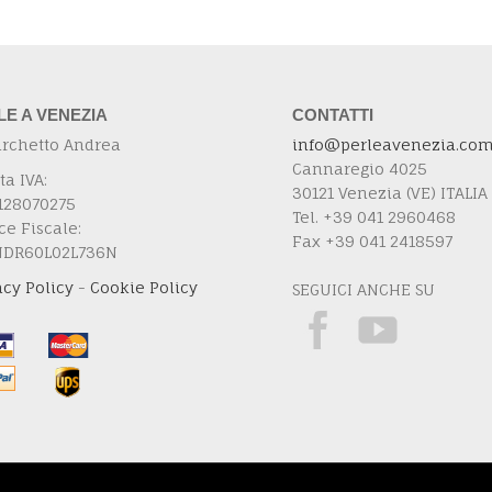
LE A VENEZIA
CONTATTI
urchetto Andrea
info@perleavenezia.co
Cannaregio 4025
ta IVA:
30121 Venezia (VE) ITALIA
128070275
Tel. +39 041 2960468
ce Fiscale:
Fax +39 041 2418597
NDR60L02L736N
acy Policy
-
Cookie Policy
SEGUICI ANCHE SU