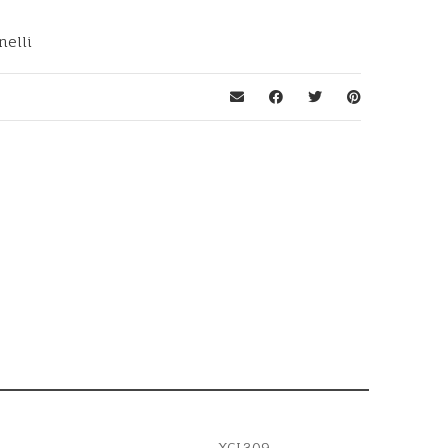
nelli
XCL309