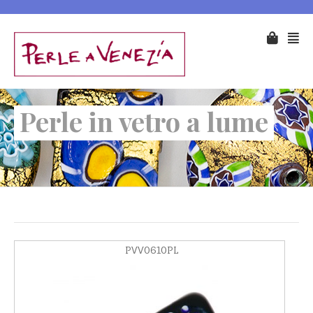
Perle in vetro a lume
PVV0610PL