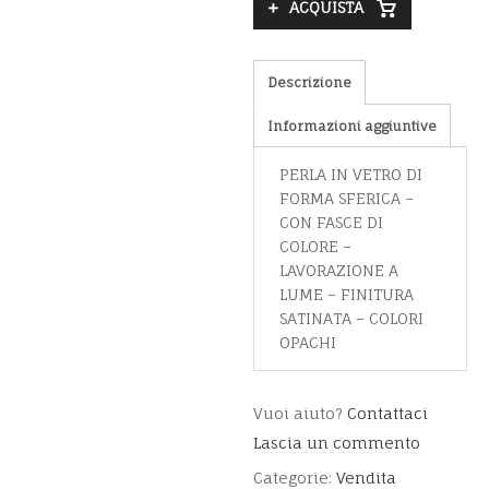
ACQUISTA
DI
COLORE
-
LAVORAZIONE
Descrizione
A
LUME
Informazioni aggiuntive
-
FINITURA
PERLA IN VETRO DI
SATINATA
FORMA SFERICA –
-
CON FASCE DI
COLORI
COLORE –
OPACHI
LAVORAZIONE A
quantity
LUME – FINITURA
SATINATA – COLORI
OPACHI
Vuoi aiuto?
Contattaci
Lascia un commento
Categorie:
Vendita