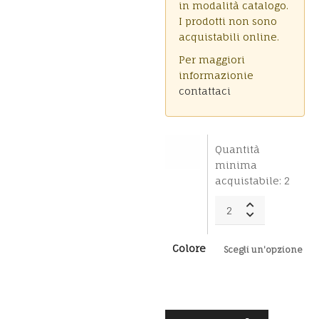
in modalità catalogo.
I prodotti non sono
acquistabili online.
Per maggiori
informazionie
contattaci
Quantità
minima
acquistabile: 2
PERLA
IN
VETRO
DI
Colore
FORMA
SFERICA
-
CON
FASCE